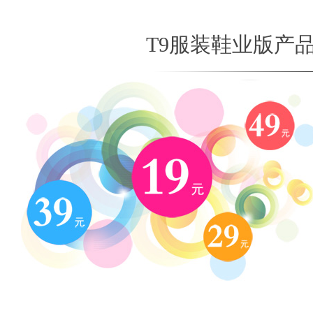
T9服装鞋业版产