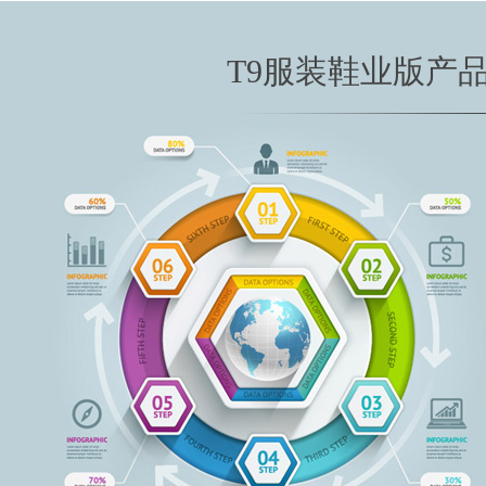
T9服装鞋业版产