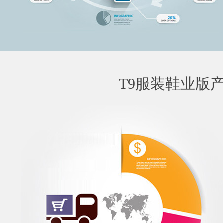
T9服装鞋业版