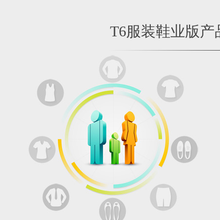
T6服装鞋业版产