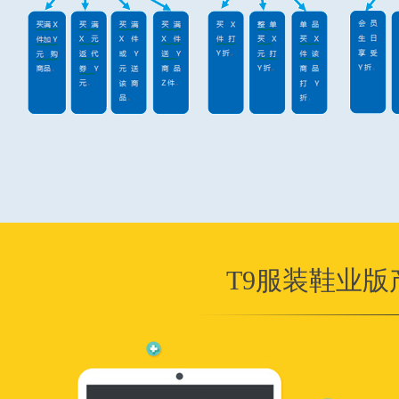
T9服装鞋业版