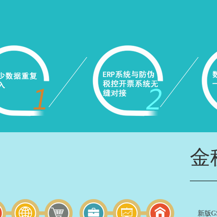
金
新版GS